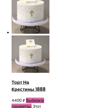
Торт На
Крестины 1888
4400
₽
Выберите
параметры
Этот