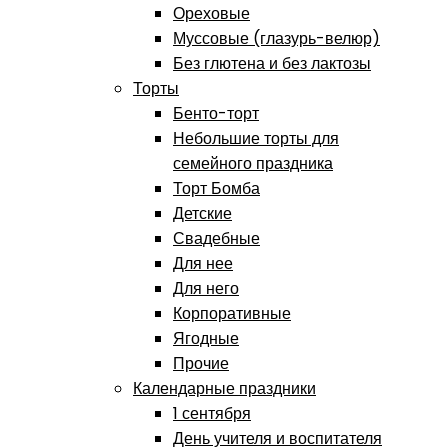
Ореховые
Муссовые (глазурь-велюр)
Без глютена и без лактозы
Торты
Бенто-торт
Небольшие торты для
семейного праздника
Торт Бомба
Детские
Свадебные
Для нее
Для него
Корпоративные
Ягодные
Прочие
Календарные праздники
1 сентября
День учителя и воспитателя