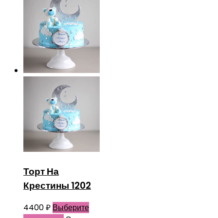
Торт На
Крестины 1202
4400
₽
Выберите