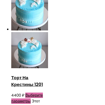
Торт На
Крестины 1201
4400
₽
Выберите
параметры
Этот