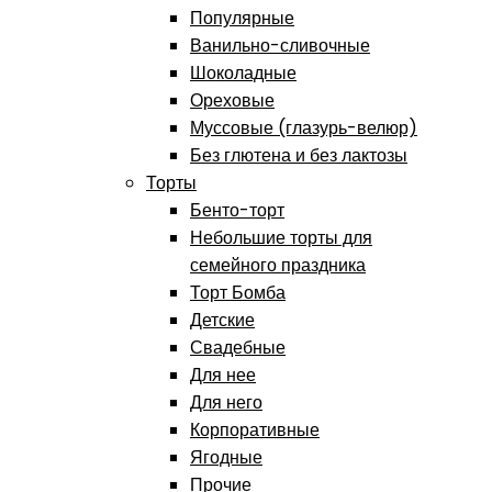
Популярные
Ванильно-сливочные
Шоколадные
Ореховые
Муссовые (глазурь-велюр)
Без глютена и без лактозы
Торты
Бенто-торт
Небольшие торты для
семейного праздника
Торт Бомба
Детские
Свадебные
Для нее
Для него
Корпоративные
Ягодные
Прочие