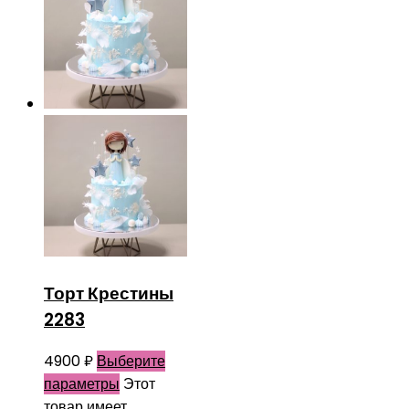
Торт Крестины
2283
4900
₽
Выберите
параметры
Этот
товар имеет