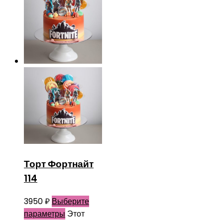
Торт Фортнайт
114
3950
₽
Выберите
параметры
Этот