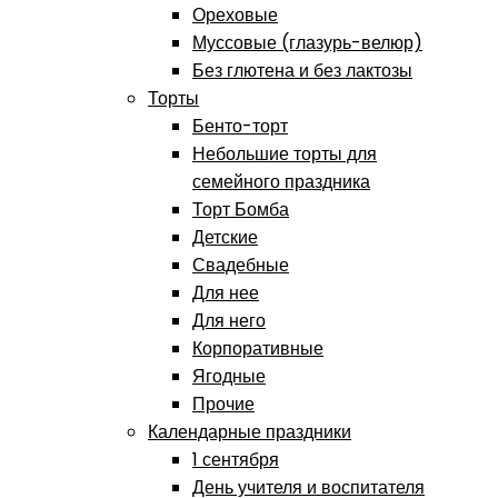
Ореховые
Муссовые (глазурь-велюр)
Без глютена и без лактозы
Торты
Бенто-торт
Небольшие торты для
семейного праздника
Торт Бомба
Детские
Свадебные
Для нее
Для него
Корпоративные
Ягодные
Прочие
Календарные праздники
1 сентября
День учителя и воспитателя