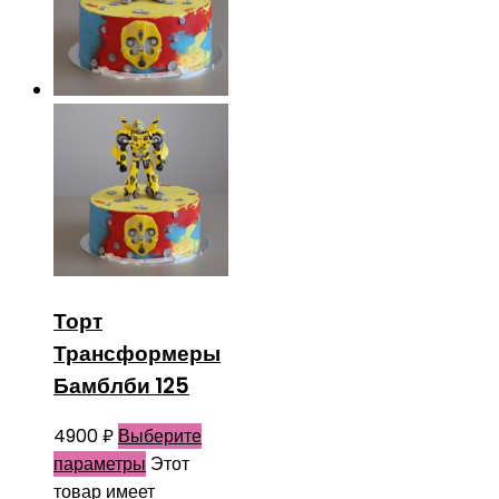
Торт
Трансформеры
Бамблби 125
4900
₽
Выберите
параметры
Этот
товар имеет