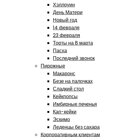
Хэллоуин
День Матери
Новый год
14 февраля
23 февраля
Торты на 8 марта
Пасха
Последний звонок
Пирожные
Макаронс
Безе на палочках
Сладкий стол
Кейкпопсы
Имбирные печенья
Кап-кейки
Эскимо
Леденцы без сахара
Корпоративным клиентам