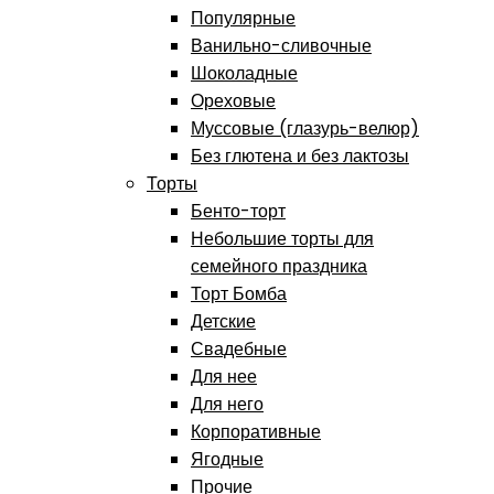
Популярные
Ванильно-сливочные
Шоколадные
Ореховые
Муссовые (глазурь-велюр)
Без глютена и без лактозы
Торты
Бенто-торт
Небольшие торты для
семейного праздника
Торт Бомба
Детские
Свадебные
Для нее
Для него
Корпоративные
Ягодные
Прочие