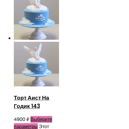
Торт Аист На
Годик 143
4900
₽
Выберите
параметры
Этот