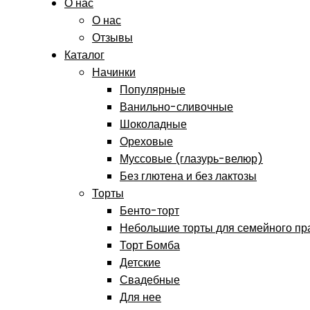
О нас
О нас
Отзывы
Каталог
Начинки
Популярные
Ванильно-сливочные
Шоколадные
Ореховые
Муссовые (глазурь-велюр)
Без глютена и без лактозы
Торты
Бенто-торт
Небольшие торты для семейного пр
Торт Бомба
Детские
Свадебные
Для нее