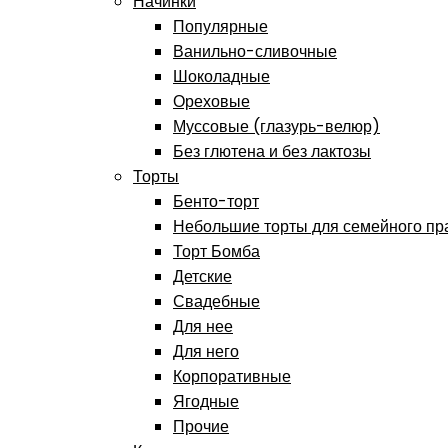
Начинки
Популярные
Ванильно-сливочные
Шоколадные
Ореховые
Муссовые (глазурь-велюр)
Без глютена и без лактозы
Торты
Бенто-торт
Небольшие торты для семейного пр
Торт Бомба
Детские
Свадебные
Для нее
Для него
Корпоративные
Ягодные
Прочие