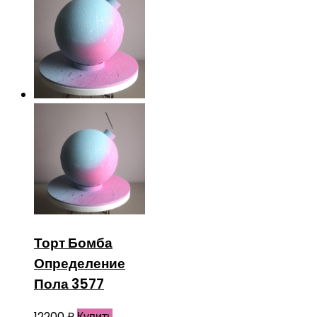
Торт Бомба
Определение
Пола 3577
12200
₽
Купить