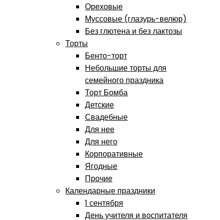
Ореховые
Муссовые (глазурь-велюр)
Без глютена и без лактозы
Торты
Бенто-торт
Небольшие торты для
семейного праздника
Торт Бомба
Детские
Свадебные
Для нее
Для него
Корпоративные
Ягодные
Прочие
Календарные праздники
1 сентября
День учителя и воспитателя