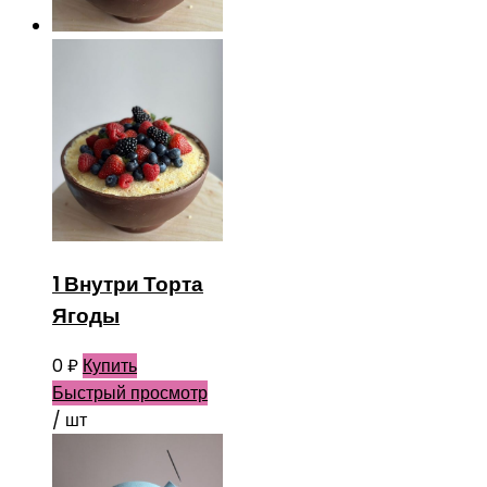
1 Внутри Торта
Ягоды
0
₽
Купить
Быстрый просмотр
/ шт