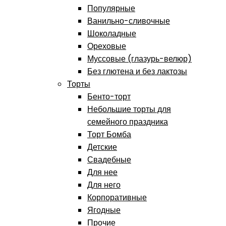
Популярные
Ванильно-сливочные
Шоколадные
Ореховые
Муссовые (глазурь-велюр)
Без глютена и без лактозы
Торты
Бенто-торт
Небольшие торты для
семейного праздника
Торт Бомба
Детские
Свадебные
Для нее
Для него
Корпоративные
Ягодные
Прочие