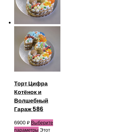
Торт Цифра
Котёнок и
Волшебный
Гараж 586
6900
₽
Выберите
параметры
Этот