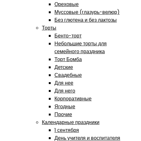
Ореховые
Муссовые (глазурь-велюр)
Без глютена и без лактозы
Торты
Бенто-торт
Небольшие торты для
семейного праздника
Торт Бомба
Детские
Свадебные
Для нее
Для него
Корпоративные
Ягодные
Прочие
Календарные праздники
1 сентября
День учителя и воспитателя