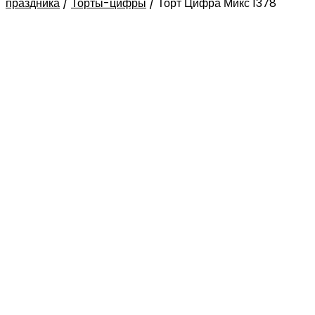
праздника
/
Торты-цифры
/
Торт Цифра Микс 1378