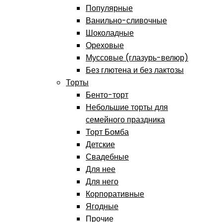
Популярные
Ванильно-сливочные
Шоколадные
Ореховые
Муссовые (глазурь-велюр)
Без глютена и без лактозы
Торты
Бенто-торт
Небольшие торты для
семейного праздника
Торт Бомба
Детские
Свадебные
Для нее
Для него
Корпоративные
Ягодные
Прочие