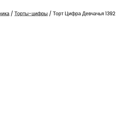
ника
/
Торты-цифры
/
Торт Цифра Девчачья 1392