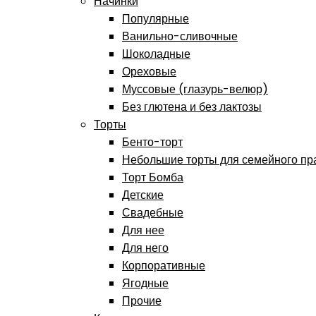
Начинки
Популярные
Ванильно-сливочные
Шоколадные
Ореховые
Муссовые (глазурь-велюр)
Без глютена и без лактозы
Торты
Бенто-торт
Небольшие торты для семейного пр
Торт Бомба
Детские
Свадебные
Для нее
Для него
Корпоративные
Ягодные
Прочие