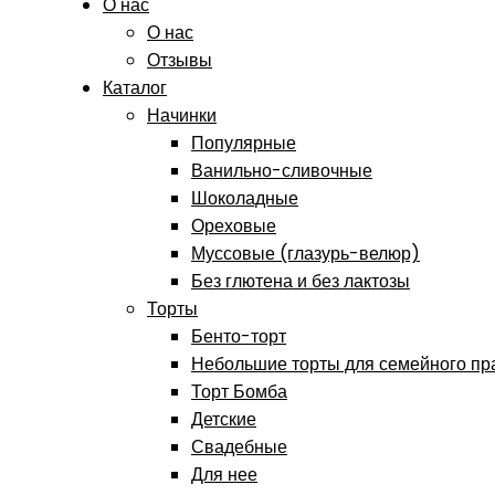
О нас
О нас
Отзывы
Каталог
Начинки
Популярные
Ванильно-сливочные
Шоколадные
Ореховые
Муссовые (глазурь-велюр)
Без глютена и без лактозы
Торты
Бенто-торт
Небольшие торты для семейного пр
Торт Бомба
Детские
Свадебные
Для нее