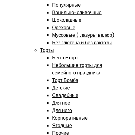
Популярные
Ванильно-сливочные
Шоколадные
Ореховые
Муссовые (глазурь-велюр)
Без глютена и без лактозы
Торты
Бенто-торт
Небольшие торты для
семейного праздника
Торт Бомба
Детские
Свадебные
Для нее
Для него
Корпоративные
Ягодные
Прочие