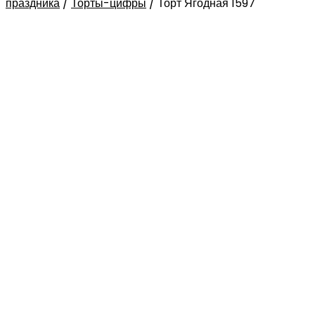
праздника
/
Торты-цифры
/
Торт Ягодная 1597