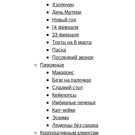
Хэллоуин
День Матери
Новый год
14 февраля
23 февраля
Торты на 8 марта
Пасха
Последний звонок
Пирожные
Макаронс
Безе на палочках
Сладкий стол
Кейкпопсы
Имбирные печенья
Кап-кейки
Эскимо
Леденцы без сахара
Корпоративным клиентам