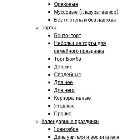
Ореховые
Муссовые (глазурь-велюр)
Без глютена и без лактозы
Торты
Бенто-торт
Небольшие торты для
семейного праздника
Торт Бомба
Детские
Свадебные
Для нее
Для него
Корпоративные
Ягодные
Прочие
Календарные праздники
1 сентября
День учителя и воспитателя