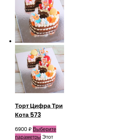
Торт Цифра Три
Кота 573
6900
₽
Выберите
параметры
Этот