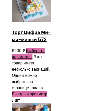
Торт Цифра Ми-
ми-мишки 572
6900
₽
Выберите
параметры
Этот
товар имеет
несколько вариаций.
Опции можно
выбрать на
странице товара.
Быстрый просмотр
/ шт