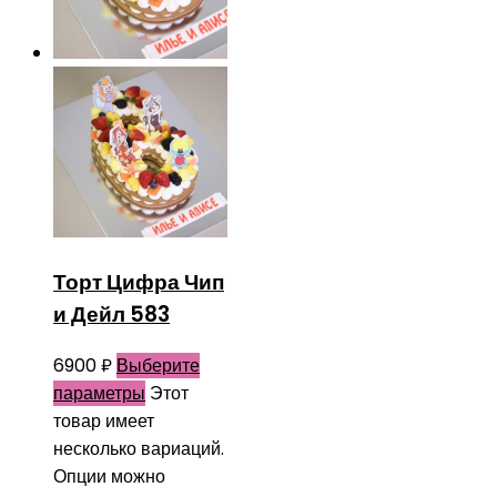
Торт Цифра Чип
и Дейл 583
6900
₽
Выберите
параметры
Этот
товар имеет
несколько вариаций.
Опции можно