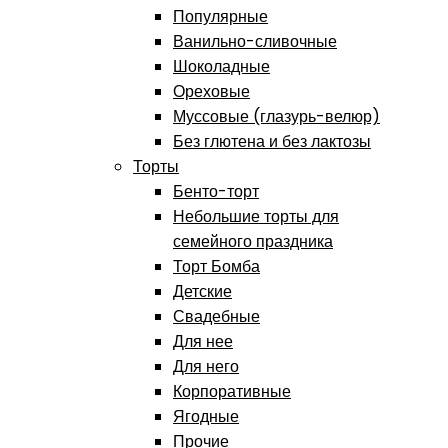
Популярные
Ванильно-сливочные
Шоколадные
Ореховые
Муссовые (глазурь-велюр)
Без глютена и без лактозы
Торты
Бенто-торт
Небольшие торты для
семейного праздника
Торт Бомба
Детские
Свадебные
Для нее
Для него
Корпоративные
Ягодные
Прочие