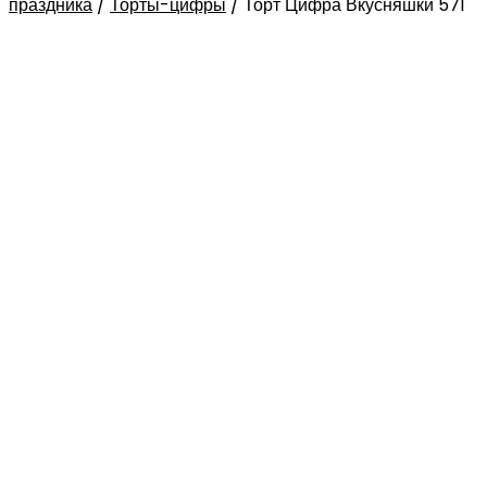
праздника
/
Торты-цифры
/
Торт Цифра Вкусняшки 571