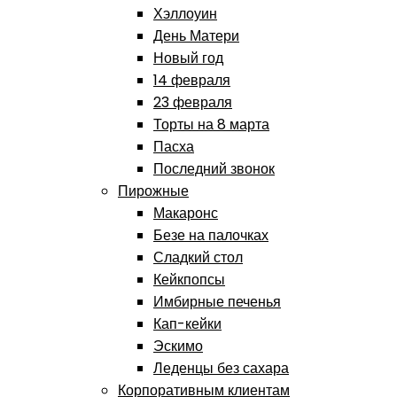
Хэллоуин
День Матери
Новый год
14 февраля
23 февраля
Торты на 8 марта
Пасха
Последний звонок
Пирожные
Макаронс
Безе на палочках
Сладкий стол
Кейкпопсы
Имбирные печенья
Кап-кейки
Эскимо
Леденцы без сахара
Корпоративным клиентам