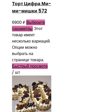
Торт Цифра Ми-
ми-мишки 572
6900
₽
Выберите
параметры
Этот
товар имеет
несколько вариаций.
Опции можно
выбрать на
странице товара.
Быстрый просмотр
/ шт