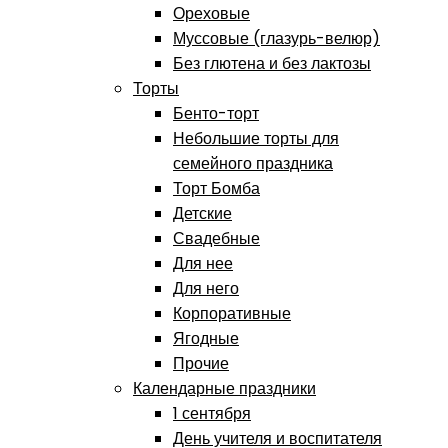
Ореховые
Муссовые (глазурь-велюр)
Без глютена и без лактозы
Торты
Бенто-торт
Небольшие торты для
семейного праздника
Торт Бомба
Детские
Свадебные
Для нее
Для него
Корпоративные
Ягодные
Прочие
Календарные праздники
1 сентября
День учителя и воспитателя