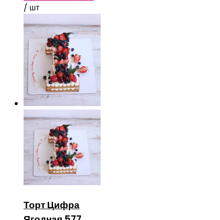
/ шт
Торт Цифра
Ягодная 577