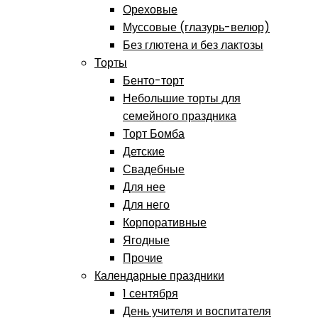
Ореховые
Муссовые (глазурь-велюр)
Без глютена и без лактозы
Торты
Бенто-торт
Небольшие торты для
семейного праздника
Торт Бомба
Детские
Свадебные
Для нее
Для него
Корпоративные
Ягодные
Прочие
Календарные праздники
1 сентября
День учителя и воспитателя