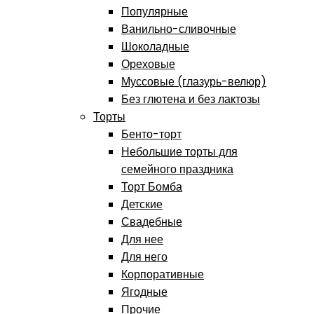
Популярные
Ванильно-сливочные
Шоколадные
Ореховые
Муссовые (глазурь-велюр)
Без глютена и без лактозы
Торты
Бенто-торт
Небольшие торты для
семейного праздника
Торт Бомба
Детские
Свадебные
Для нее
Для него
Корпоративные
Ягодные
Прочие