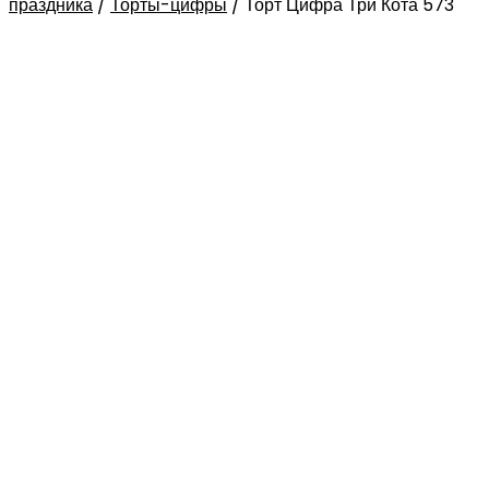
праздника
/
Торты-цифры
/
Торт Цифра Три Кота 573