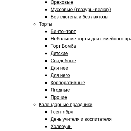
Ореховые
Муссовые (глазурь-велюр)
Без глютена и без лактозы
Торты
Бенто-торт
Небольшие торты для семейного пр
Торт Бомба
Детские
Свадебные
Для нее
Для него
Корпоративные
Ягодные
Прочие
Календарные праздники
1 сентября
День учителя и воспитателя
Хэллоуин