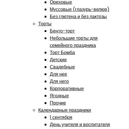
Ореховые
Муссовые (глазурь-велюр)
Без глютена и без лактозы
Торты
Бенто-торт
Небольшие торты для
семейного праздника
Торт Бомба
Детские
Свадебные
Для нее
Для него
Корпоративные
Ягодные
Прочие
Календарные праздники
1 сентября
День учителя и воспитателя