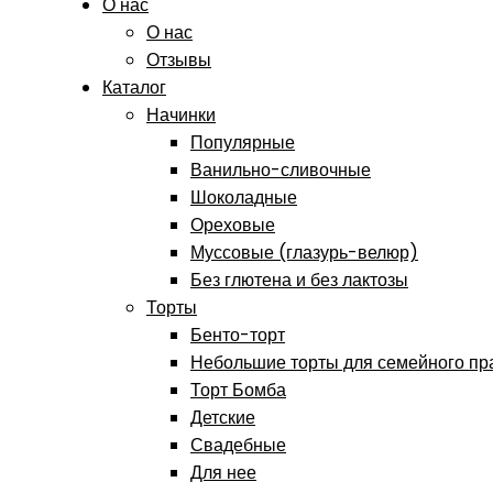
О нас
О нас
Отзывы
Каталог
Начинки
Популярные
Ванильно-сливочные
Шоколадные
Ореховые
Муссовые (глазурь-велюр)
Без глютена и без лактозы
Торты
Бенто-торт
Небольшие торты для семейного пр
Торт Бомба
Детские
Свадебные
Для нее