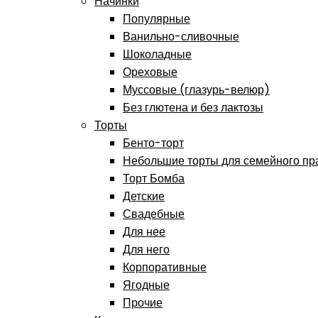
Начинки
Популярные
Ванильно-сливочные
Шоколадные
Ореховые
Муссовые (глазурь-велюр)
Без глютена и без лактозы
Торты
Бенто-торт
Небольшие торты для семейного пр
Торт Бомба
Детские
Свадебные
Для нее
Для него
Корпоративные
Ягодные
Прочие