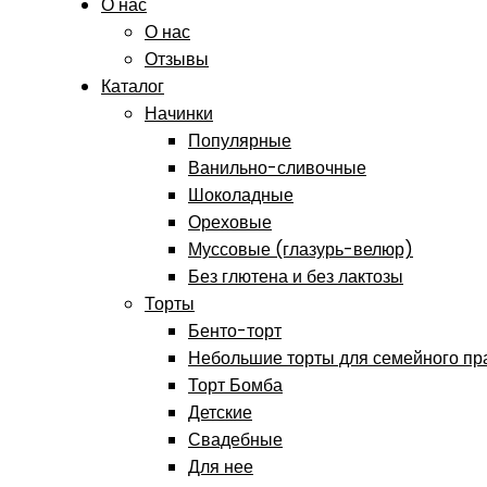
О нас
О нас
Отзывы
Каталог
Начинки
Популярные
Ванильно-сливочные
Шоколадные
Ореховые
Муссовые (глазурь-велюр)
Без глютена и без лактозы
Торты
Бенто-торт
Небольшие торты для семейного пр
Торт Бомба
Детские
Свадебные
Для нее