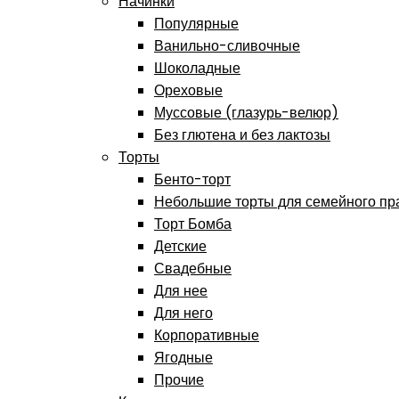
Начинки
Популярные
Ванильно-сливочные
Шоколадные
Ореховые
Муссовые (глазурь-велюр)
Без глютена и без лактозы
Торты
Бенто-торт
Небольшие торты для семейного пр
Торт Бомба
Детские
Свадебные
Для нее
Для него
Корпоративные
Ягодные
Прочие