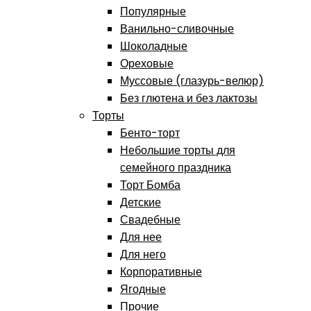
Популярные
Ванильно-сливочные
Шоколадные
Ореховые
Муссовые (глазурь-велюр)
Без глютена и без лактозы
Торты
Бенто-торт
Небольшие торты для
семейного праздника
Торт Бомба
Детские
Свадебные
Для нее
Для него
Корпоративные
Ягодные
Прочие