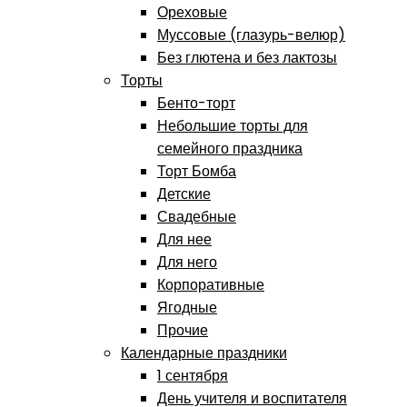
Ореховые
Муссовые (глазурь-велюр)
Без глютена и без лактозы
Торты
Бенто-торт
Небольшие торты для
семейного праздника
Торт Бомба
Детские
Свадебные
Для нее
Для него
Корпоративные
Ягодные
Прочие
Календарные праздники
1 сентября
День учителя и воспитателя