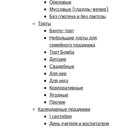
Ореховые
Муссовые (глазурь-велюр)
Без глютена и без лактозы
Торты
Бенто-торт
Небольшие торты для
семейного праздника
Торт Бомба
Детские
Свадебные
Для нее
Для него
Корпоративные
Ягодные
Прочие
Календарные праздники
1 сентября
День учителя и воспитателя