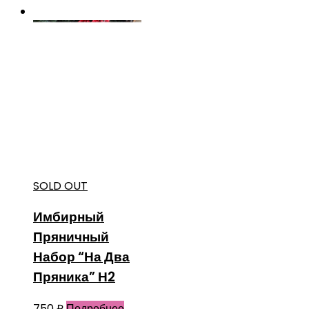
SOLD OUT
Имбирный
Пряничный
Набор “На Два
Пряника” Н2
750
₽
Подробнее