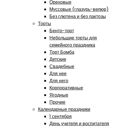
Ореховые
Муссовые (глазурь-велюр)
Без глютена и без лактозы
Торты
Бенто-торт
Небольшие торты для
семейного праздника
Торт Бомба
Детские
Свадебные
Для нее
Для него
Корпоративные
Ягодные
Прочие
Календарные праздники
1 сентября
День учителя и воспитателя