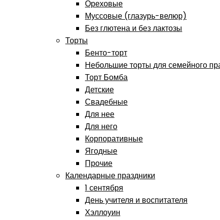
Ореховые
Муссовые (глазурь-велюр)
Без глютена и без лактозы
Торты
Бенто-торт
Небольшие торты для семейного пр
Торт Бомба
Детские
Свадебные
Для нее
Для него
Корпоративные
Ягодные
Прочие
Календарные праздники
1 сентября
День учителя и воспитателя
Хэллоуин