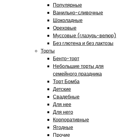
Популярные
Ванильно-сливочные
Шоколадные
Ореховые
Муссовые (глазурь-велюр)
Без глютена и без лактозы
Торты
Бенто-торт
Небольшие торты для
семейного праздника
Торт Бомба
Детские
Свадебные
Для нее
Для него
Корпоративные
Ягодные
Прочие