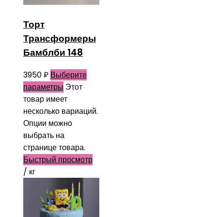
Торт
Трансформеры
Бамблби 148
3950
₽
Выберите
параметры
Этот
товар имеет
несколько вариаций.
Опции можно
выбрать на
странице товара.
Быстрый просмотр
/ кг