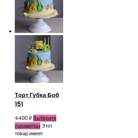
Торт Губка Боб
151
4400
₽
Выберите
параметры
Этот
товар имеет