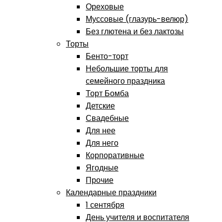
Ореховые
Муссовые (глазурь-велюр)
Без глютена и без лактозы
Торты
Бенто-торт
Небольшие торты для
семейного праздника
Торт Бомба
Детские
Свадебные
Для нее
Для него
Корпоративные
Ягодные
Прочие
Календарные праздники
1 сентября
День учителя и воспитателя