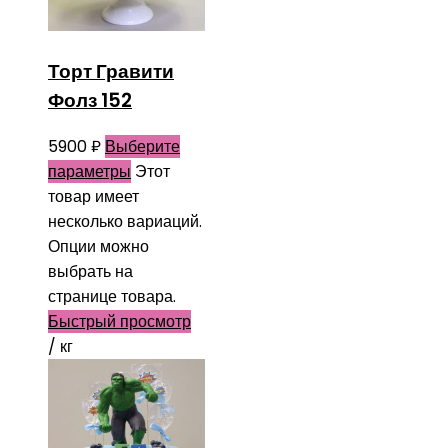
Торт Гравити
Фолз 152
5900
₽
Выберите
параметры
Этот
товар имеет
несколько вариаций.
Опции можно
выбрать на
странице товара.
Быстрый просмотр
/ кг