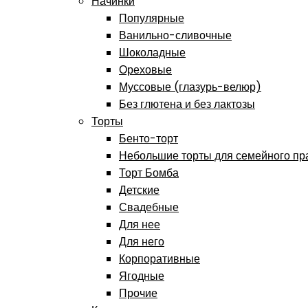
Начинки
Популярные
Ванильно-сливочные
Шоколадные
Ореховые
Муссовые (глазурь-велюр)
Без глютена и без лактозы
Торты
Бенто-торт
Небольшие торты для семейного пр
Торт Бомба
Детские
Свадебные
Для нее
Для него
Корпоративные
Ягодные
Прочие