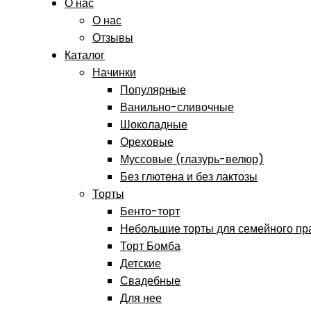
О нас
О нас
Отзывы
Каталог
Начинки
Популярные
Ванильно-сливочные
Шоколадные
Ореховые
Муссовые (глазурь-велюр)
Без глютена и без лактозы
Торты
Бенто-торт
Небольшие торты для семейного пр
Торт Бомба
Детские
Свадебные
Для нее