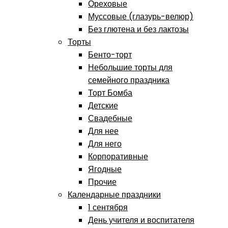
Ореховые
Муссовые (глазурь-велюр)
Без глютена и без лактозы
Торты
Бенто-торт
Небольшие торты для
семейного праздника
Торт Бомба
Детские
Свадебные
Для нее
Для него
Корпоративные
Ягодные
Прочие
Календарные праздники
1 сентября
День учителя и воспитателя