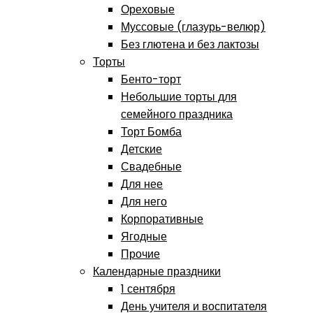
Ореховые
Муссовые (глазурь-велюр)
Без глютена и без лактозы
Торты
Бенто-торт
Небольшие торты для
семейного праздника
Торт Бомба
Детские
Свадебные
Для нее
Для него
Корпоративные
Ягодные
Прочие
Календарные праздники
1 сентября
День учителя и воспитателя