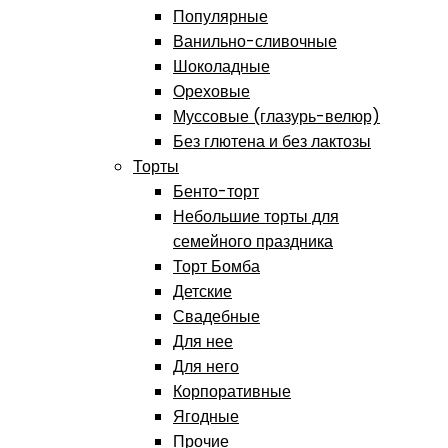
Популярные
Ванильно-сливочные
Шоколадные
Ореховые
Муссовые (глазурь-велюр)
Без глютена и без лактозы
Торты
Бенто-торт
Небольшие торты для
семейного праздника
Торт Бомба
Детские
Свадебные
Для нее
Для него
Корпоративные
Ягодные
Прочие