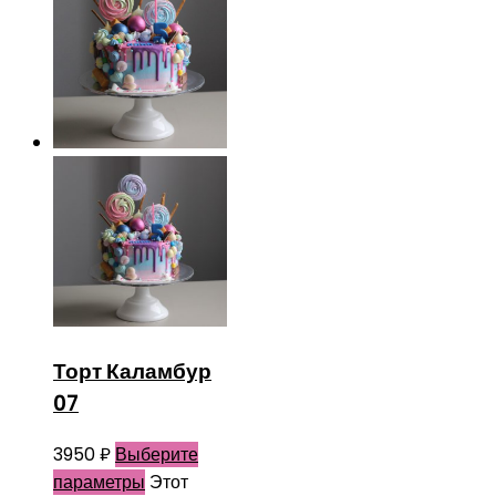
Торт Каламбур
07
3950
₽
Выберите
параметры
Этот