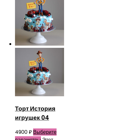
Торт История
игрушек 04
4900
₽
Выберите
параметры
Этот