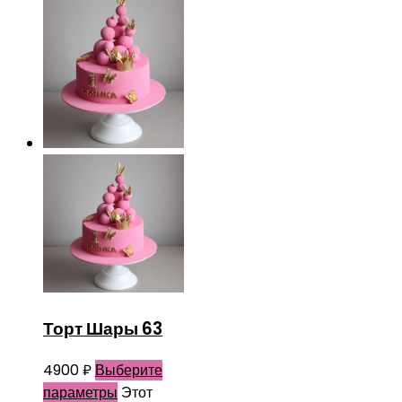
Торт Шары 63
4900
₽
Выберите
параметры
Этот