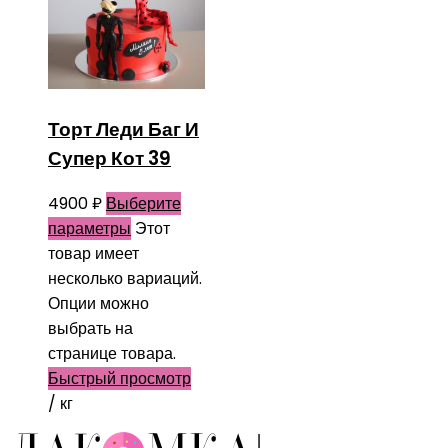
Торт Леди Баг И
Супер Кот 39
4900
₽
Выберите
параметры
Этот
товар имеет
несколько вариаций.
Опции можно
выбрать на
странице товара.
Быстрый просмотр
/ кг