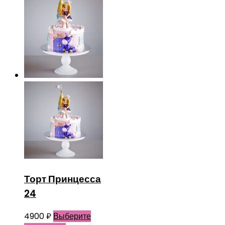
Торт Принцесса
24
4900
₽
Выберите