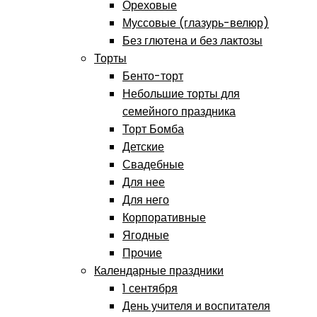
Ореховые
Муссовые (глазурь-велюр)
Без глютена и без лактозы
Торты
Бенто-торт
Небольшие торты для
семейного праздника
Торт Бомба
Детские
Свадебные
Для нее
Для него
Корпоративные
Ягодные
Прочие
Календарные праздники
1 сентября
День учителя и воспитателя