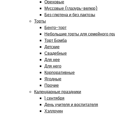
Ореховые
Муссовые (глазурь-велюр)
Без глютена и без лактозы
Торты
Бенто-торт
Небольшие торты для семейного пр
Торт Бомба
Детские
Свадебные
Для нее
Для него
Корпоративные
Ягодные
Прочие
Календарные праздники
1 сентября
День учителя и воспитателя
Хэллоуин