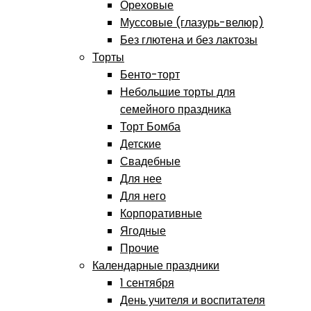
Ореховые
Муссовые (глазурь-велюр)
Без глютена и без лактозы
Торты
Бенто-торт
Небольшие торты для
семейного праздника
Торт Бомба
Детские
Свадебные
Для нее
Для него
Корпоративные
Ягодные
Прочие
Календарные праздники
1 сентября
День учителя и воспитателя