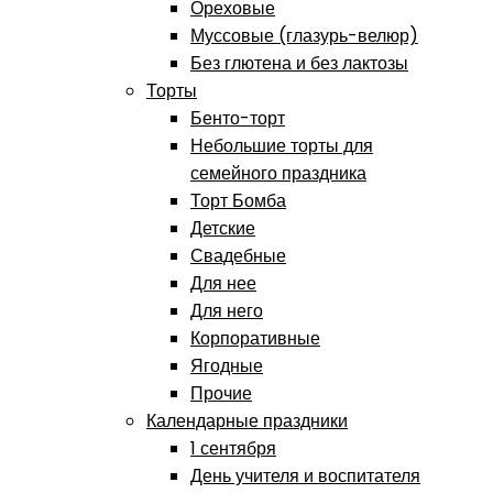
Ореховые
Муссовые (глазурь-велюр)
Без глютена и без лактозы
Торты
Бенто-торт
Небольшие торты для
семейного праздника
Торт Бомба
Детские
Свадебные
Для нее
Для него
Корпоративные
Ягодные
Прочие
Календарные праздники
1 сентября
День учителя и воспитателя