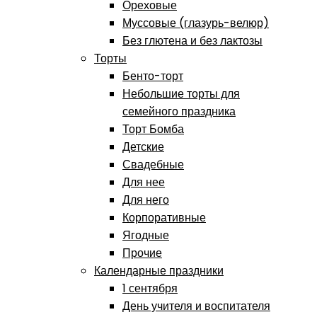
Ореховые
Муссовые (глазурь-велюр)
Без глютена и без лактозы
Торты
Бенто-торт
Небольшие торты для
семейного праздника
Торт Бомба
Детские
Свадебные
Для нее
Для него
Корпоративные
Ягодные
Прочие
Календарные праздники
1 сентября
День учителя и воспитателя