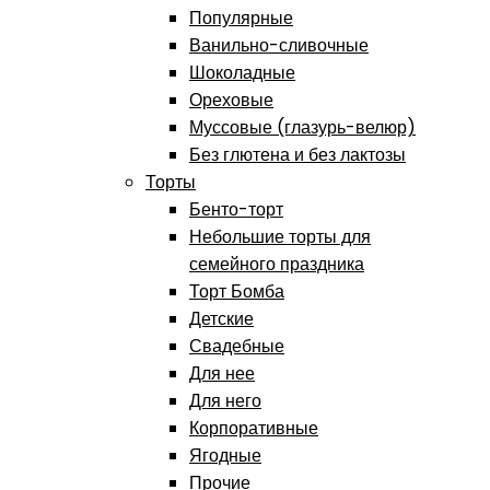
Популярные
Ванильно-сливочные
Шоколадные
Ореховые
Муссовые (глазурь-велюр)
Без глютена и без лактозы
Торты
Бенто-торт
Небольшие торты для
семейного праздника
Торт Бомба
Детские
Свадебные
Для нее
Для него
Корпоративные
Ягодные
Прочие