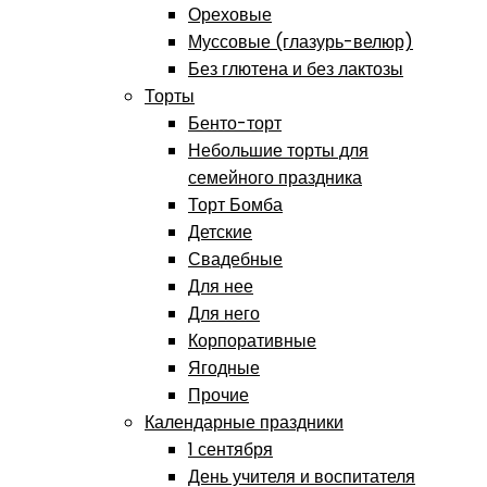
Ореховые
Муссовые (глазурь-велюр)
Без глютена и без лактозы
Торты
Бенто-торт
Небольшие торты для
семейного праздника
Торт Бомба
Детские
Свадебные
Для нее
Для него
Корпоративные
Ягодные
Прочие
Календарные праздники
1 сентября
День учителя и воспитателя