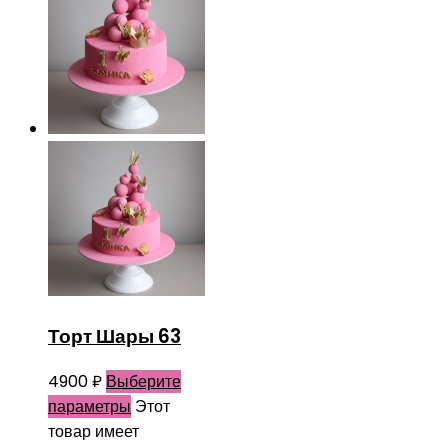
Торт Шары 63
4900
₽
Выберите
параметры
Этот
товар имеет