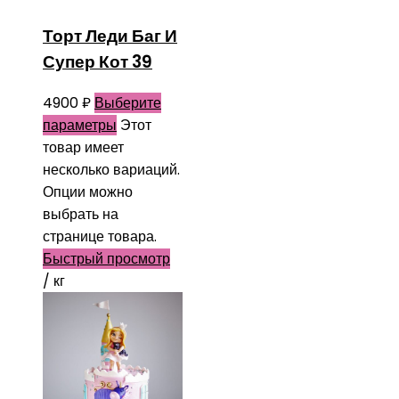
Торт Леди Баг И
Супер Кот 39
4900
₽
Выберите
параметры
Этот
товар имеет
несколько вариаций.
Опции можно
выбрать на
странице товара.
Быстрый просмотр
/ кг