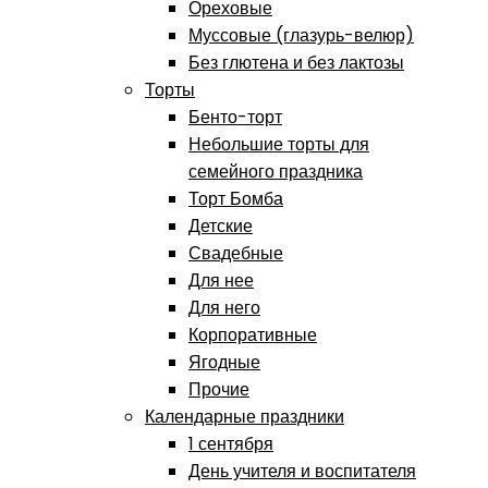
Ореховые
Муссовые (глазурь-велюр)
Без глютена и без лактозы
Торты
Бенто-торт
Небольшие торты для
семейного праздника
Торт Бомба
Детские
Свадебные
Для нее
Для него
Корпоративные
Ягодные
Прочие
Календарные праздники
1 сентября
День учителя и воспитателя