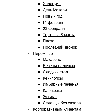
Хэллоуин
День Матери
Новый год
14 февраля
23 февраля
Торты на 8 марта
Пасха
Последний звонок
Пирожные
Макаронс
Безе на палочках
Сладкий стол
Кейкпопсы
Имбирные печенья
Кап-кейки
Эскимо
Леденцы без сахара
Корпоративным клиентам