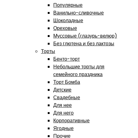
Популярные
Ванильно-сливочные
Шоколадные
Ореховые
Муссовые (глазурь-велюр)
Без глютена и без лактозы
Торты
Бенто-торт
Небольшие торты для
семейного праздника
Торт Бомба
Детские
Свадебные
Для нее
Для него
Корпоративные
Ягодные
Прочие