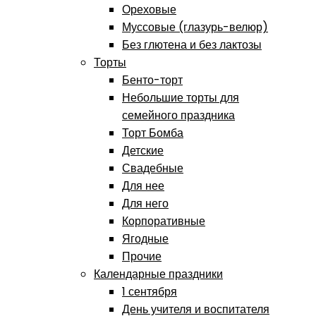
Ореховые
Муссовые (глазурь-велюр)
Без глютена и без лактозы
Торты
Бенто-торт
Небольшие торты для
семейного праздника
Торт Бомба
Детские
Свадебные
Для нее
Для него
Корпоративные
Ягодные
Прочие
Календарные праздники
1 сентября
День учителя и воспитателя