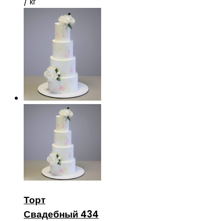
/ кг
Торт
Свадебный 434