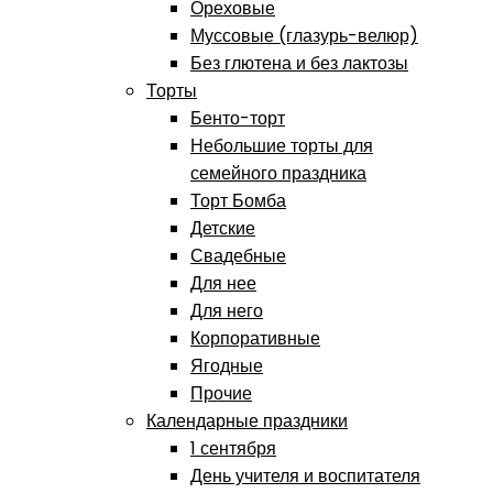
Ореховые
Муссовые (глазурь-велюр)
Без глютена и без лактозы
Торты
Бенто-торт
Небольшие торты для
семейного праздника
Торт Бомба
Детские
Свадебные
Для нее
Для него
Корпоративные
Ягодные
Прочие
Календарные праздники
1 сентября
День учителя и воспитателя