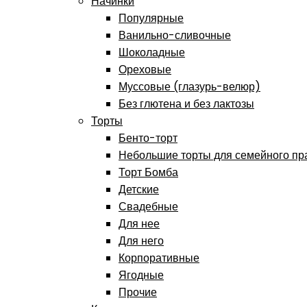
Начинки
Популярные
Ванильно-сливочные
Шоколадные
Ореховые
Муссовые (глазурь-велюр)
Без глютена и без лактозы
Торты
Бенто-торт
Небольшие торты для семейного пр
Торт Бомба
Детские
Свадебные
Для нее
Для него
Корпоративные
Ягодные
Прочие