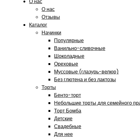
О нас
О нас
Отзывы
Каталог
Начинки
Популярные
Ванильно-сливочные
Шоколадные
Ореховые
Муссовые (глазурь-велюр)
Без глютена и без лактозы
Торты
Бенто-торт
Небольшие торты для семейного пр
Торт Бомба
Детские
Свадебные
Для нее