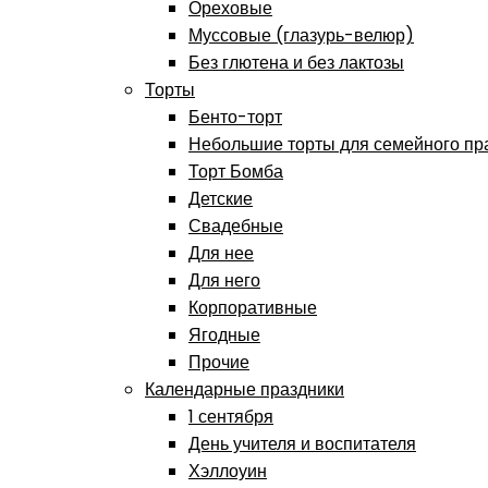
Ореховые
Муссовые (глазурь-велюр)
Без глютена и без лактозы
Торты
Бенто-торт
Небольшие торты для семейного пр
Торт Бомба
Детские
Свадебные
Для нее
Для него
Корпоративные
Ягодные
Прочие
Календарные праздники
1 сентября
День учителя и воспитателя
Хэллоуин