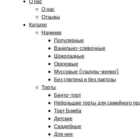
О нас
О нас
Отзывы
Каталог
Начинки
Популярные
Ванильно-сливочные
Шоколадные
Ореховые
Муссовые (глазурь-велюр)
Без глютена и без лактозы
Торты
Бенто-торт
Небольшие торты для семейного пр
Торт Бомба
Детские
Свадебные
Для нее