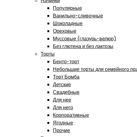
Начинки
Популярные
Ванильно-сливочные
Шоколадные
Ореховые
Муссовые (глазурь-велюр)
Без глютена и без лактозы
Торты
Бенто-торт
Небольшие торты для семейного пр
Торт Бомба
Детские
Свадебные
Для нее
Для него
Корпоративные
Ягодные
Прочие