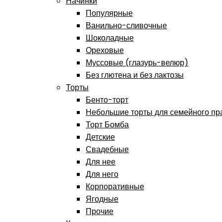
Начинки
Популярные
Ванильно-сливочные
Шоколадные
Ореховые
Муссовые (глазурь-велюр)
Без глютена и без лактозы
Торты
Бенто-торт
Небольшие торты для семейного пр
Торт Бомба
Детские
Свадебные
Для нее
Для него
Корпоративные
Ягодные
Прочие