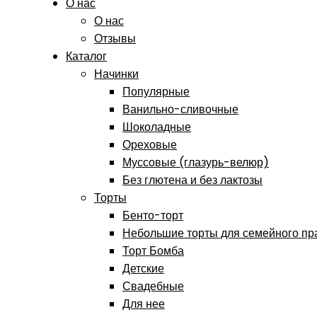
О нас
О нас
Отзывы
Каталог
Начинки
Популярные
Ванильно-сливочные
Шоколадные
Ореховые
Муссовые (глазурь-велюр)
Без глютена и без лактозы
Торты
Бенто-торт
Небольшие торты для семейного пр
Торт Бомба
Детские
Свадебные
Для нее