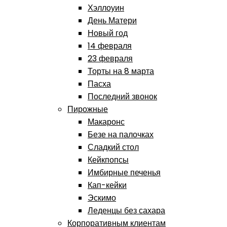
Хэллоуин
День Матери
Новый год
14 февраля
23 февраля
Торты на 8 марта
Пасха
Последний звонок
Пирожные
Макаронс
Безе на палочках
Сладкий стол
Кейкпопсы
Имбирные печенья
Кап-кейки
Эскимо
Леденцы без сахара
Корпоративным клиентам