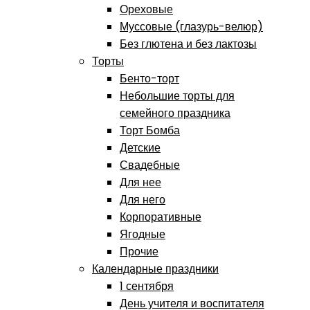
Ореховые
Муссовые (глазурь-велюр)
Без глютена и без лактозы
Торты
Бенто-торт
Небольшие торты для
семейного праздника
Торт Бомба
Детские
Свадебные
Для нее
Для него
Корпоративные
Ягодные
Прочие
Календарные праздники
1 сентября
День учителя и воспитателя