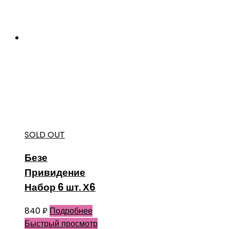
SOLD OUT
Безе
Привидение
Набор 6 шт. Х6
840
₽
Подробнее
Быстрый просмотр