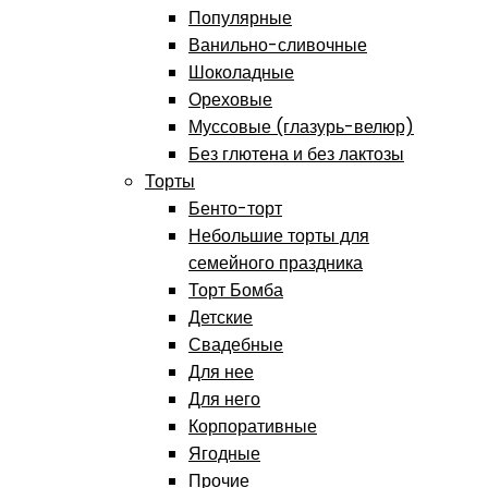
Популярные
Ванильно-сливочные
Шоколадные
Ореховые
Муссовые (глазурь-велюр)
Без глютена и без лактозы
Торты
Бенто-торт
Небольшие торты для
семейного праздника
Торт Бомба
Детские
Свадебные
Для нее
Для него
Корпоративные
Ягодные
Прочие