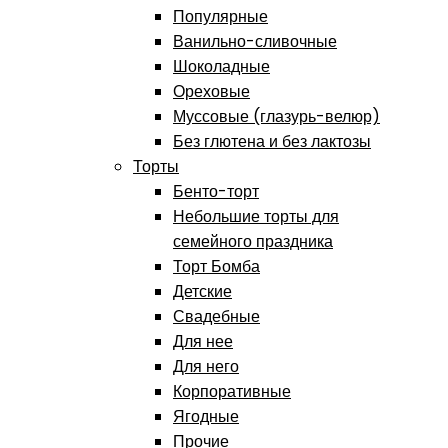
Популярные
Ванильно-сливочные
Шоколадные
Ореховые
Муссовые (глазурь-велюр)
Без глютена и без лактозы
Торты
Бенто-торт
Небольшие торты для
семейного праздника
Торт Бомба
Детские
Свадебные
Для нее
Для него
Корпоративные
Ягодные
Прочие