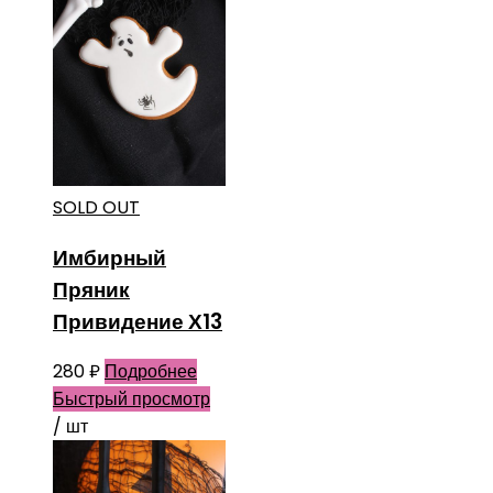
SOLD OUT
Имбирный
Пряник
Привидение Х13
280
₽
Подробнее
Быстрый просмотр
/ шт