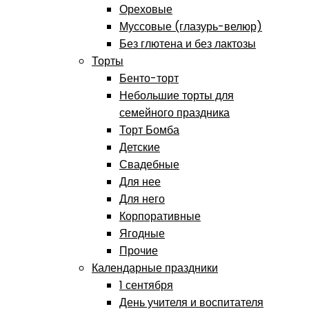
Ореховые
Муссовые (глазурь-велюр)
Без глютена и без лактозы
Торты
Бенто-торт
Небольшие торты для
семейного праздника
Торт Бомба
Детские
Свадебные
Для нее
Для него
Корпоративные
Ягодные
Прочие
Календарные праздники
1 сентября
День учителя и воспитателя