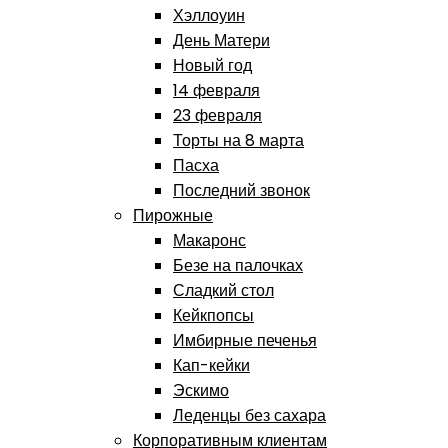
Хэллоуин
День Матери
Новый год
14 февраля
23 февраля
Торты на 8 марта
Пасха
Последний звонок
Пирожные
Макаронс
Безе на палочках
Сладкий стол
Кейкпопсы
Имбирные печенья
Кап-кейки
Эскимо
Леденцы без сахара
Корпоративным клиентам