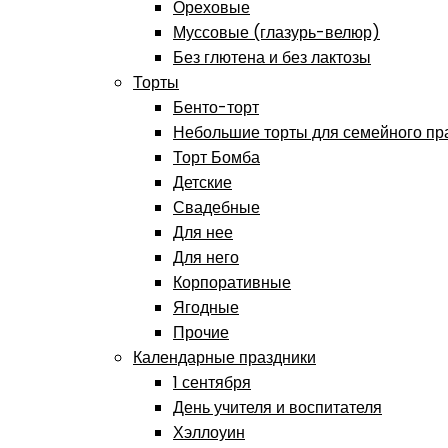
Ореховые
Муссовые (глазурь-велюр)
Без глютена и без лактозы
Торты
Бенто-торт
Небольшие торты для семейного пр
Торт Бомба
Детские
Свадебные
Для нее
Для него
Корпоративные
Ягодные
Прочие
Календарные праздники
1 сентября
День учителя и воспитателя
Хэллоуин