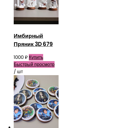
Имбирный
Пряник 3D 679
1000
₽
Купить
Быстрый просмотр
/ шт