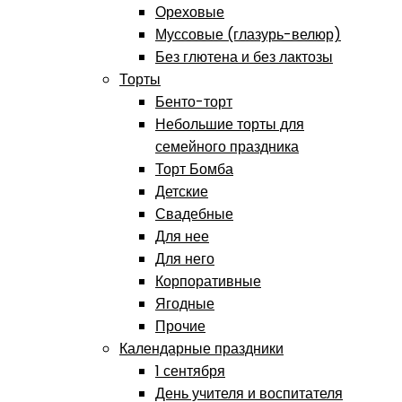
Ореховые
Муссовые (глазурь-велюр)
Без глютена и без лактозы
Торты
Бенто-торт
Небольшие торты для
семейного праздника
Торт Бомба
Детские
Свадебные
Для нее
Для него
Корпоративные
Ягодные
Прочие
Календарные праздники
1 сентября
День учителя и воспитателя