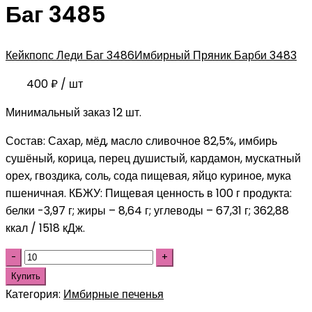
Баг 3485
Кейкпопс Леди Баг 3486
Имбирный Пряник Барби 3483
400
₽
/ шт
Минимальный заказ 12 шт.
Состав: Сахар, мёд, масло сливочное 82,5%, имбирь
сушёный, корица, перец душистый, кардамон, мускатный
орех, гвоздика, соль, сода пищевая, яйцо куриное, мука
пшеничная. КБЖУ: Пищевая ценность в 100 г продукта:
белки -3,97 г; жиры – 8,64 г; углеводы – 67,31 г; 362,88
ккал / 1518 кДж.
Купить
Категория:
Имбирные печенья