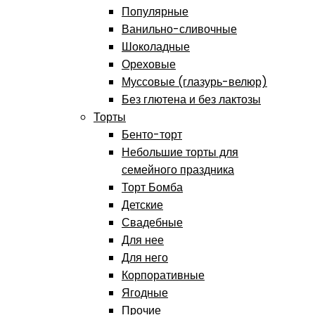
Популярные
Ванильно-сливочные
Шоколадные
Ореховые
Муссовые (глазурь-велюр)
Без глютена и без лактозы
Торты
Бенто-торт
Небольшие торты для
семейного праздника
Торт Бомба
Детские
Свадебные
Для нее
Для него
Корпоративные
Ягодные
Прочие