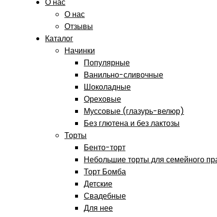
О нас
О нас
Отзывы
Каталог
Начинки
Популярные
Ванильно-сливочные
Шоколадные
Ореховые
Муссовые (глазурь-велюр)
Без глютена и без лактозы
Торты
Бенто-торт
Небольшие торты для семейного пр
Торт Бомба
Детские
Свадебные
Для нее