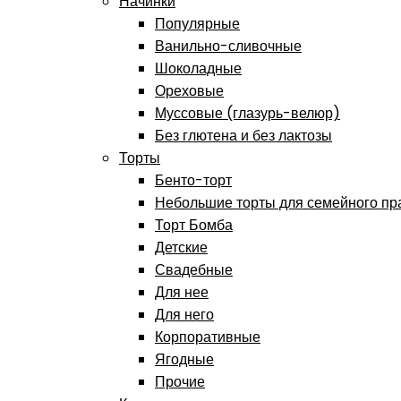
Начинки
Популярные
Ванильно-сливочные
Шоколадные
Ореховые
Муссовые (глазурь-велюр)
Без глютена и без лактозы
Торты
Бенто-торт
Небольшие торты для семейного пр
Торт Бомба
Детские
Свадебные
Для нее
Для него
Корпоративные
Ягодные
Прочие