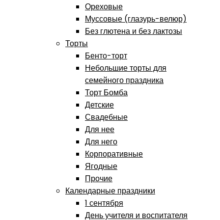
Ореховые
Муссовые (глазурь-велюр)
Без глютена и без лактозы
Торты
Бенто-торт
Небольшие торты для
семейного праздника
Торт Бомба
Детские
Свадебные
Для нее
Для него
Корпоративные
Ягодные
Прочие
Календарные праздники
1 сентября
День учителя и воспитателя