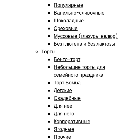
Популярные
Ванильно-сливочные
Шоколадные
Ореховые
Муссовые (глазурь-велюр)
Без глютена и без лактозы
Торты
Бенто-торт
Небольшие торты для
семейного праздника
Торт Бомба
Детские
Свадебные
Для нее
Для него
Корпоративные
Ягодные
Прочие