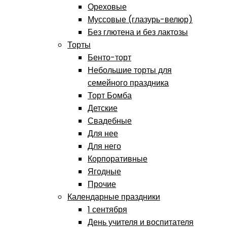
Ореховые
Муссовые (глазурь-велюр)
Без глютена и без лактозы
Торты
Бенто-торт
Небольшие торты для
семейного праздника
Торт Бомба
Детские
Свадебные
Для нее
Для него
Корпоративные
Ягодные
Прочие
Календарные праздники
1 сентября
День учителя и воспитателя