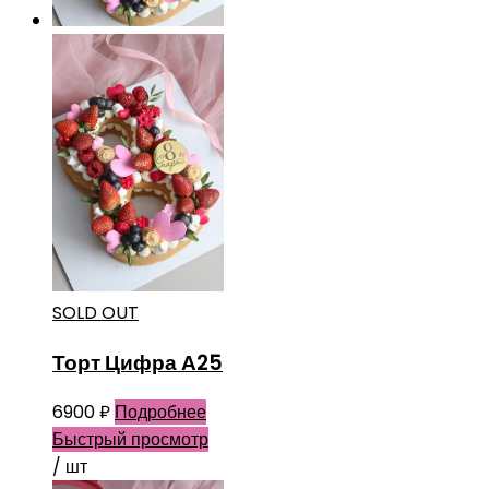
SOLD OUT
Торт Цифра А25
6900
₽
Подробнее
Быстрый просмотр
/ шт