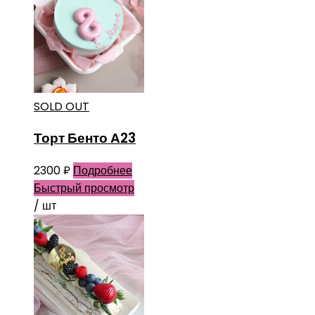
SOLD OUT
Торт Бенто А23
2300
₽
Подробнее
Быстрый просмотр
/ шт