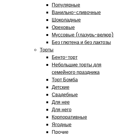
Популярные
Ванильно-сливочные
Шоколадные
Ореховые
Муссовые (глазурь-велюр)
Без глютена и без лактозы
Торты
Бенто-торт
Небольшие торты для
семейного праздника
Торт Бомба
Детские
Свадебные
Для нее
Для него
Корпоративные
Ягодные
Прочие