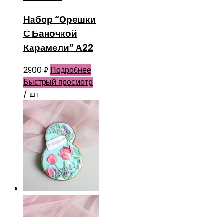
Набор “Орешки
С Баночкой
Карамели” А22
2900
₽
Подробнее
Быстрый просмотр
/ шт