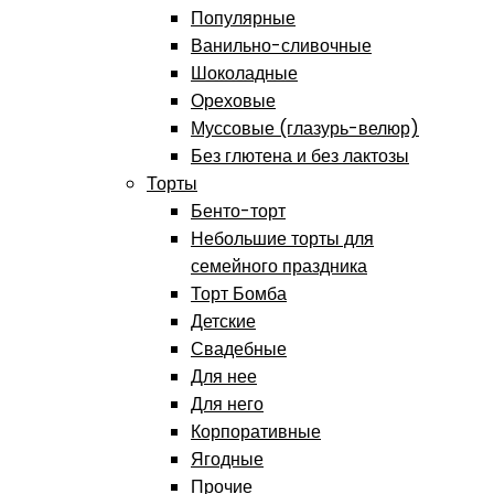
Популярные
Ванильно-сливочные
Шоколадные
Ореховые
Муссовые (глазурь-велюр)
Без глютена и без лактозы
Торты
Бенто-торт
Небольшие торты для
семейного праздника
Торт Бомба
Детские
Свадебные
Для нее
Для него
Корпоративные
Ягодные
Прочие