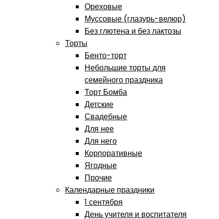
Ореховые
Муссовые (глазурь-велюр)
Без глютена и без лактозы
Торты
Бенто-торт
Небольшие торты для
семейного праздника
Торт Бомба
Детские
Свадебные
Для нее
Для него
Корпоративные
Ягодные
Прочие
Календарные праздники
1 сентября
День учителя и воспитателя