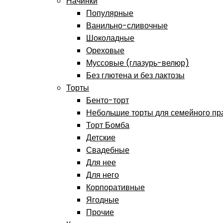
Начинки
Популярные
Ванильно-сливочные
Шоколадные
Ореховые
Муссовые (глазурь-велюр)
Без глютена и без лактозы
Торты
Бенто-торт
Небольшие торты для семейного пр
Торт Бомба
Детские
Свадебные
Для нее
Для него
Корпоративные
Ягодные
Прочие