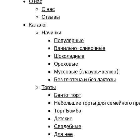
О нас
О нас
Отзывы
Каталог
Начинки
Популярные
Ванильно-сливочные
Шоколадные
Ореховые
Муссовые (глазурь-велюр)
Без глютена и без лактозы
Торты
Бенто-торт
Небольшие торты для семейного пр
Торт Бомба
Детские
Свадебные
Для нее