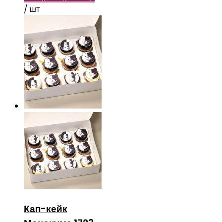
/ шт
Кап-кейк