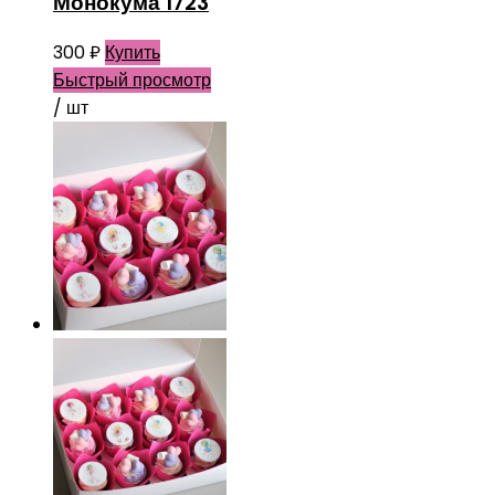
Монокума 1723
300
₽
Купить
Быстрый просмотр
/ шт