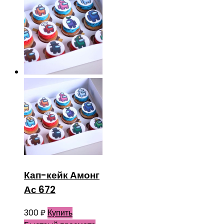
Кап-кейк Амонг
Ас 672
300
₽
Купить