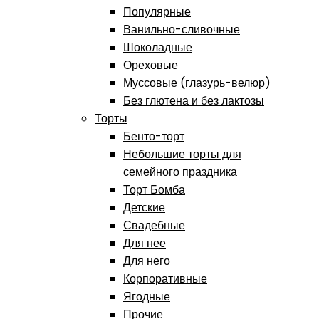
Популярные
Ванильно-сливочные
Шоколадные
Ореховые
Муссовые (глазурь-велюр)
Без глютена и без лактозы
Торты
Бенто-торт
Небольшие торты для
семейного праздника
Торт Бомба
Детские
Свадебные
Для нее
Для него
Корпоративные
Ягодные
Прочие