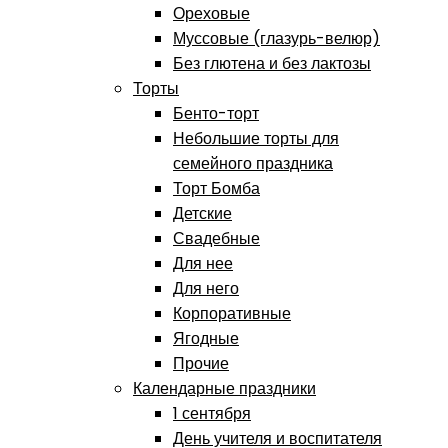
Ореховые
Муссовые (глазурь-велюр)
Без глютена и без лактозы
Торты
Бенто-торт
Небольшие торты для
семейного праздника
Торт Бомба
Детские
Свадебные
Для нее
Для него
Корпоративные
Ягодные
Прочие
Календарные праздники
1 сентября
День учителя и воспитателя