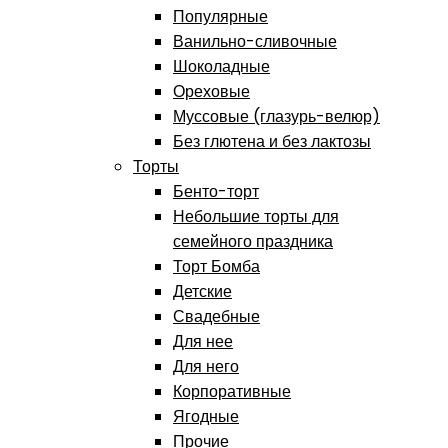
Популярные
Ванильно-сливочные
Шоколадные
Ореховые
Муссовые (глазурь-велюр)
Без глютена и без лактозы
Торты
Бенто-торт
Небольшие торты для
семейного праздника
Торт Бомба
Детские
Свадебные
Для нее
Для него
Корпоративные
Ягодные
Прочие