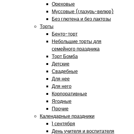
Ореховые
Муссовые (глазурь-велюр)
Без глютена и без лактозы
Торты
Бенто-торт
Небольшие торты для
семейного праздника
Торт Бомба
Детские
Свадебные
Для нее
Для него
Корпоративные
Ягодные
Прочие
Календарные праздники
1 сентября
День учителя и воспитателя