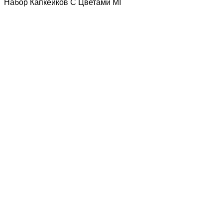
Набор Капкейков С Цветами М1