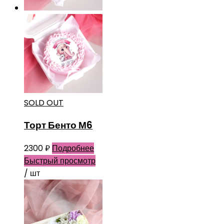
SOLD OUT
Торт Бенто М6
2300
₽
Подробнее
Быстрый просмотр
/ шт