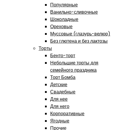
Популярные
Ванильно-сливочные
Шоколадные
Ореховые
Муссовые (глазурь-велюр)
Без глютена и без лактозы
Торты
Бенто-торт
Небольшие торты для
семейного праздника
Торт Бомба
Детские
Свадебные
Для нее
Для него
Корпоративные
Ягодные
Прочие