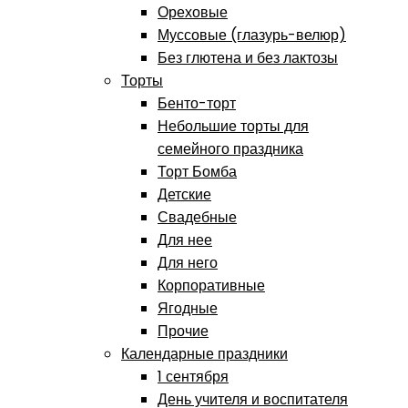
Ореховые
Муссовые (глазурь-велюр)
Без глютена и без лактозы
Торты
Бенто-торт
Небольшие торты для
семейного праздника
Торт Бомба
Детские
Свадебные
Для нее
Для него
Корпоративные
Ягодные
Прочие
Календарные праздники
1 сентября
День учителя и воспитателя