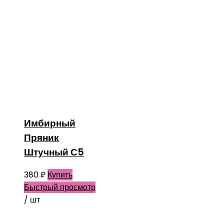
Имбирный
Пряник
Штучный С5
380
₽
Купить
Быстрый просмотр
/ шт