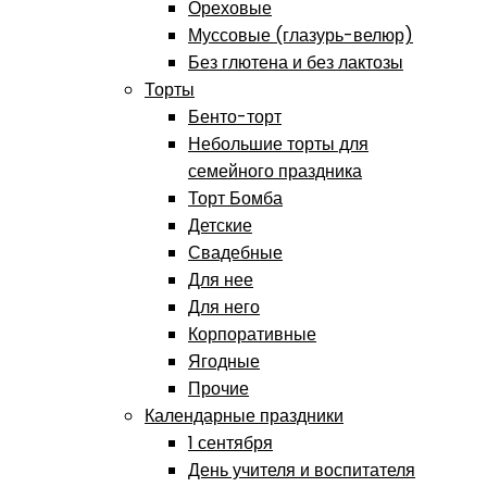
Ореховые
Муссовые (глазурь-велюр)
Без глютена и без лактозы
Торты
Бенто-торт
Небольшие торты для
семейного праздника
Торт Бомба
Детские
Свадебные
Для нее
Для него
Корпоративные
Ягодные
Прочие
Календарные праздники
1 сентября
День учителя и воспитателя