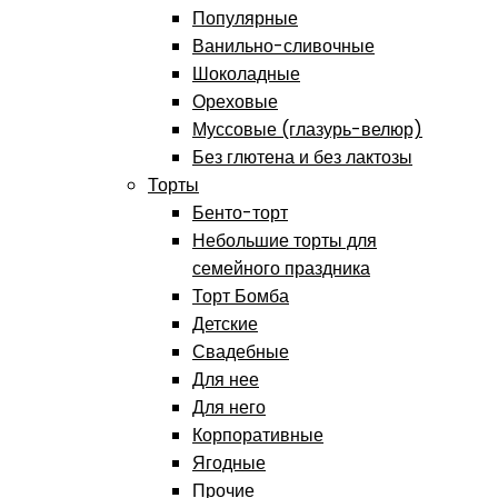
Популярные
Ванильно-сливочные
Шоколадные
Ореховые
Муссовые (глазурь-велюр)
Без глютена и без лактозы
Торты
Бенто-торт
Небольшие торты для
семейного праздника
Торт Бомба
Детские
Свадебные
Для нее
Для него
Корпоративные
Ягодные
Прочие