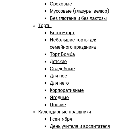
Ореховые
Муссовые (глазурь-велюр)
Без глютена и без лактозы
Торты
Бенто-торт
Небольшие торты для
семейного праздника
Торт Бомба
Детские
Свадебные
Для нее
Для него
Корпоративные
Ягодные
Прочие
Календарные праздники
1 сентября
День учителя и воспитателя