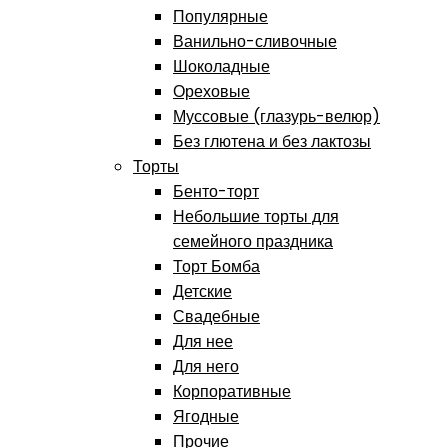
Популярные
Ванильно-сливочные
Шоколадные
Ореховые
Муссовые (глазурь-велюр)
Без глютена и без лактозы
Торты
Бенто-торт
Небольшие торты для
семейного праздника
Торт Бомба
Детские
Свадебные
Для нее
Для него
Корпоративные
Ягодные
Прочие