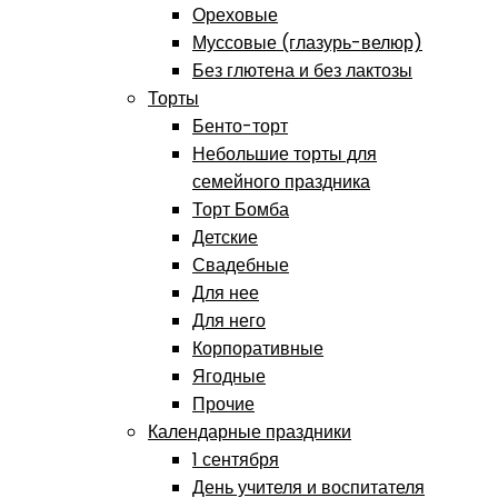
Ореховые
Муссовые (глазурь-велюр)
Без глютена и без лактозы
Торты
Бенто-торт
Небольшие торты для
семейного праздника
Торт Бомба
Детские
Свадебные
Для нее
Для него
Корпоративные
Ягодные
Прочие
Календарные праздники
1 сентября
День учителя и воспитателя