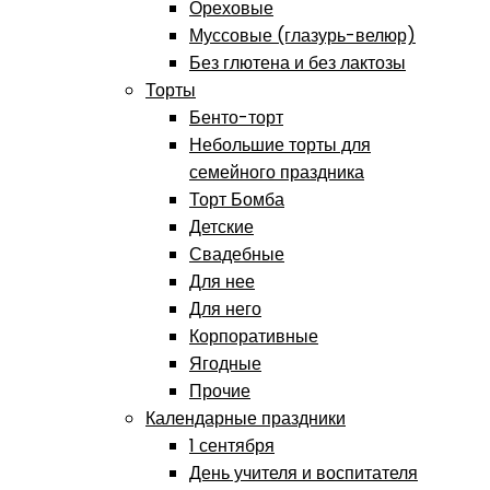
Ореховые
Муссовые (глазурь-велюр)
Без глютена и без лактозы
Торты
Бенто-торт
Небольшие торты для
семейного праздника
Торт Бомба
Детские
Свадебные
Для нее
Для него
Корпоративные
Ягодные
Прочие
Календарные праздники
1 сентября
День учителя и воспитателя